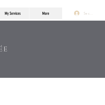
My Services
More
Se connecter
ée