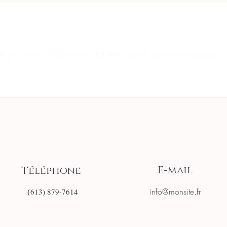
le premier informé des soldes et des nouveautés
E-mail
Téléphone
(
info@monsite.fr
613) 879-7614