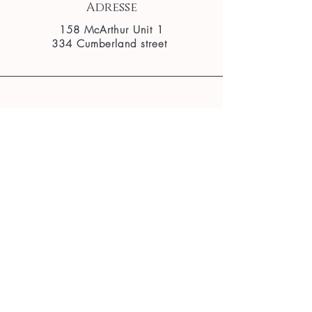
Adresse
158 McArthur Unit 1
334 Cumberland street
Téléphone
(
613) 879-7614
E-mail