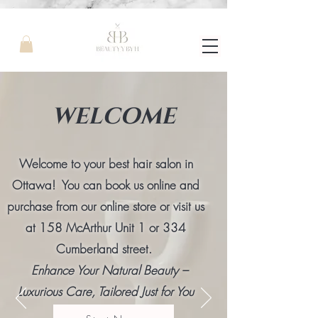
WELCOME
Welcome to your best hair salon in
Ottawa! You can book us online and
purchase from our online store or visit us
at 158 McArthur Unit 1 or 334
Cumberland street.
Enhance Your Natural Beauty –
Luxurious Care, Tailored Just for You