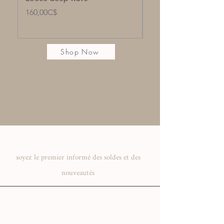
Price
Price
160,00C$
80,00C$
Shop Now
soyez le premier informé des soldes et des
nouveautés