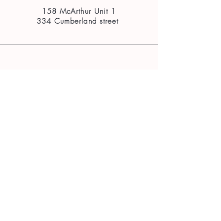
158 McArthur Unit 1
334 Cumberland street
Téléphone
(
613) 879-7614
E-mail
info@monsite.fr